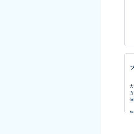
大
方
個
個
サ