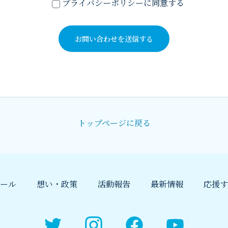
ーザー様への当サイトの情報発信、応援活動、その他当ホームページ上
プライバシーポリシーに同意する
載するコンテンツに関するやりとりにのみ利用いたします。
人情報の第三者への開示・提供の禁止
サイトは、サイトユーザー様よりお預かりした個人情報を適切に管理し
のいずれかに該当する場合を除き、個人情報を第三者に開示いたしませ
。
トップページに戻る
示条件1.サイトユーザー様の同意がある場合
イトユーザー様が希望されるサービスを行なうために当サイトが業務を
する業者に対して開示する場合、法令に基づき開示することが必要であ
合
ール
想い・政策
活動報告
最新情報
応援す
示条件2.ご本人の照会
Twitter
Instagram
Facebook
YouTube