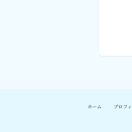
ユ
掲
個
当
次
ん
開
サ
託
場
ホーム
プロフィ
開